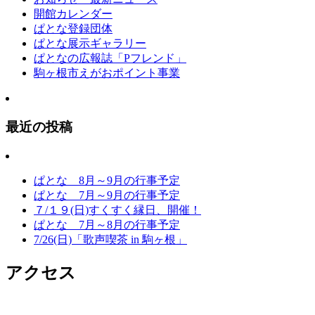
開館カレンダー
ぱとな登録団体
ぱとな展示ギャラリー
ぱとなの広報誌「Pフレンド」
駒ヶ根市えがおポイント事業
最近の投稿
ぱとな 8月～9月の行事予定
ぱとな 7月～9月の行事予定
７/１９(日)すくすく縁日、開催！
ぱとな 7月～8月の行事予定
7/26(日)「歌声喫茶 in 駒ヶ根」
アクセス