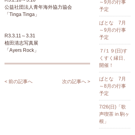
～9月の行事
公益社団法人青年海外協力協会
予定
「Tinga Tinga」
ぱとな 7月
～9月の行事
R3.3.11～3.31
予定
植田清志写真展
「Ayers Rock」
７/１９(日)す
くすく縁日、
開催！
ぱとな 7月
< 前の記事へ
次の記事へ >
～8月の行事
予定
7/26(日)「歌
声喫茶 in 駒ヶ
根」