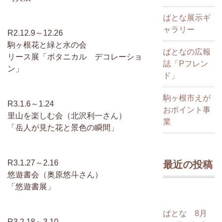
ぱとな展示ギ
ャラリー
R2.12.9～12.26
駒ヶ根花と緑と水の会
ぱとなの広報
リース展「ボタニカル デコレーショ
誌「Pフレン
ン」
ド」
駒ヶ根市えが
R3.1.6～1.24
おポイント事
里山を楽しむ会（北沢利一さん）
業
「岳人が見た花と景色の瞬間」
R3.1.27～2.16
最近の投稿
悠遊書会（奥原悠斗さん）
「悠遊書展」
ぱとな 8月
R3.2.18～3.10