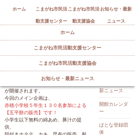
ホーム
こまがね市民活
こまがね市民活
お知らせ・最新
動支援センター
動支援協会
ニュース
ホーム
こまがね市民活動支援センター
1/21(日)すくすく縁日、開催！
カテゴリー
2024/01/12
こまがね市民活動支援協会
1/21(日)午前10時～12時、銀座通り商
店街（ぱとな周辺）にて、
お知らせ・最新ニュース
お知らせ・最
「第120回子育て地蔵尊すくすく縁日」
新ニュース
が開催されます。
今回のメイン企画は、
開館カレンダ
赤穂小学校５年生１３０名参加による
ー
【五平餅の販売】です！
小学生以下無料の綿あめ、豚汁の提
ぱとな登録団
供、
体
殻付きホタテ、カキ、昆布の販売、射