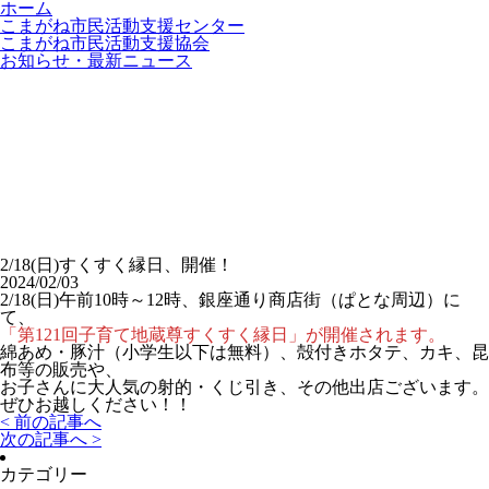
ホーム
こまがね市民活動支援センター
こまがね市民活動支援協会
お知らせ・最新ニュース
2/18(日)すくすく縁日、開催！
2024/02/03
2/18(日)午前10時～12時、銀座通り商店街（ぱとな周辺）に
て、
「第121回子育て地蔵尊すくすく縁日」が開催されます。
綿あめ・豚汁（小学生以下は無料）、殻付きホタテ、カキ、昆
布等の販売や、
お子さんに大人気の射的・くじ引き、その他出店ございます。
ぜひお越しください！！
< 前の記事へ
次の記事へ >
カテゴリー