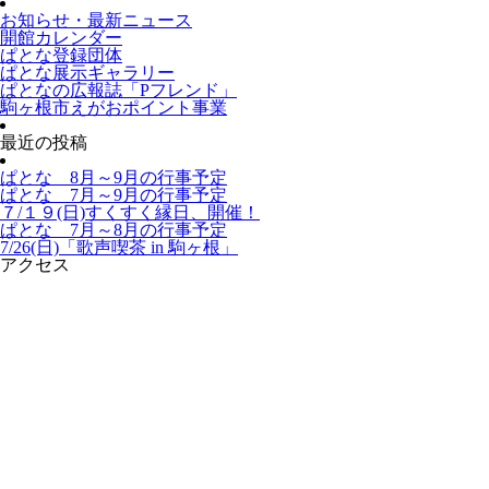
お知らせ・最新ニュース
開館カレンダー
ぱとな登録団体
ぱとな展示ギャラリー
ぱとなの広報誌「Pフレンド」
駒ヶ根市えがおポイント事業
最近の投稿
ぱとな 8月～9月の行事予定
ぱとな 7月～9月の行事予定
７/１９(日)すくすく縁日、開催！
ぱとな 7月～8月の行事予定
7/26(日)「歌声喫茶 in 駒ヶ根」
アクセス