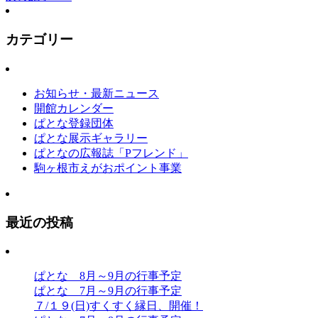
カテゴリー
お知らせ・最新ニュース
開館カレンダー
ぱとな登録団体
ぱとな展示ギャラリー
ぱとなの広報誌「Pフレンド」
駒ヶ根市えがおポイント事業
最近の投稿
ぱとな 8月～9月の行事予定
ぱとな 7月～9月の行事予定
７/１９(日)すくすく縁日、開催！