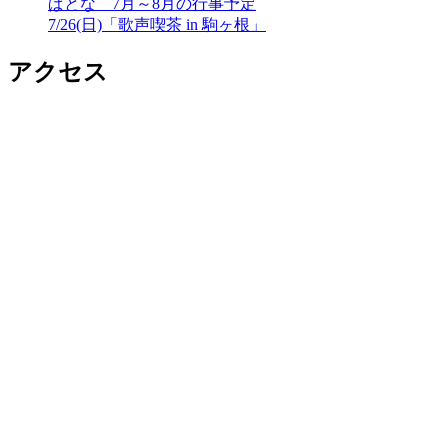
ぱとな 7月～8月の行事予定
7/26(日)「歌声喫茶 in 駒ヶ根」
アクセス