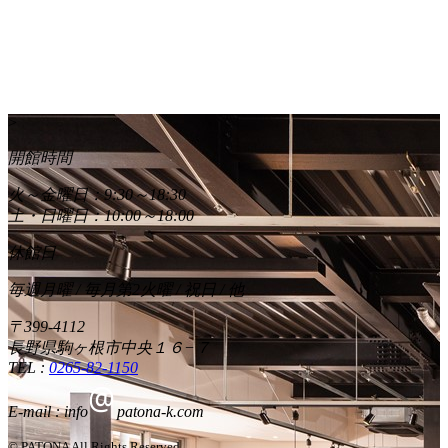
>
開館時間
火～金曜日：9:30～18:30
土・日曜日：10:00～18:00
休館日
毎週月曜 / 毎月第2火曜 / 祝日 / 他
〒399-4112
長野県駒ヶ根市中央１６−７
TEL :
0265-82-1150
E-mail : info
patona-k.com
© PATONA All Rights Reserved.