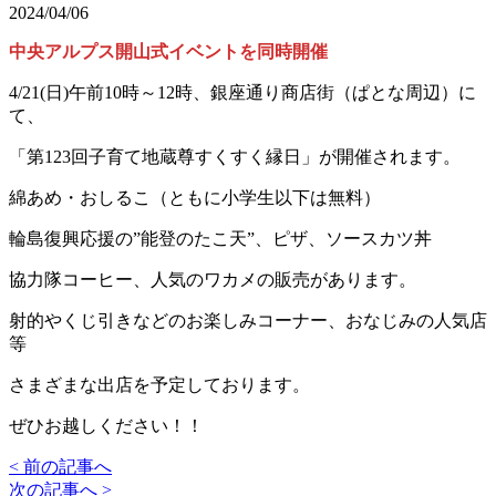
2024/04/06
中央アルプス開山式イベントを同時開催
4/21(日)午前10時～12時、銀座通り商店街（ぱとな周辺）に
て、
「第123回子育て地蔵尊すくすく縁日」が開催されます。
綿あめ・おしるこ（ともに小学生以下は無料）
輪島復興応援の”能登のたこ天”、ピザ、ソースカツ丼
協力隊コーヒー、人気のワカメの販売があります。
射的やくじ引きなどのお楽しみコーナー、おなじみの人気店
等
さまざまな出店を予定しております。
ぜひお越しください！！
< 前の記事へ
次の記事へ >