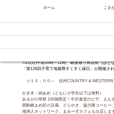
ホーム
こま
7/21(日)すくすく縁日
2024/07/04
7/21(日)午前10時～12時、銀座通り商店街（ぱ
「第126回子育て地蔵尊すくすく縁日」が開催さ
☆１０：００～ 信州COUNTRY & WESTER
かき氷・綿あめ（ともに小学生以下は無料）
あるがの草餅 100個限定！中沢食堂のピザ、え
西駒郷まめ匠の豆腐、どらやき、協力隊コーヒー
地球人ネットワーク、まみーずカフェも出店しま