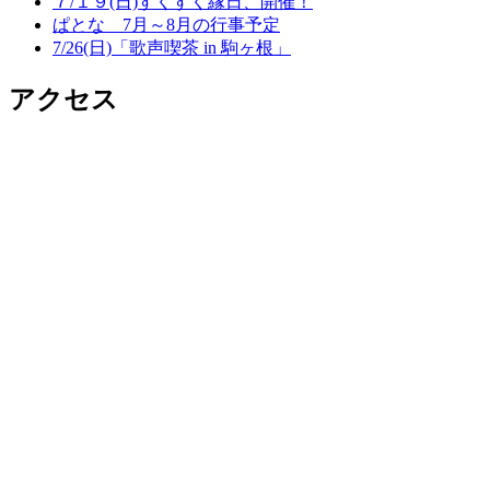
７/１９(日)すくすく縁日、開催！
ぱとな 7月～8月の行事予定
7/26(日)「歌声喫茶 in 駒ヶ根」
アクセス