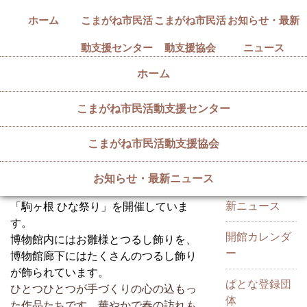
ホーム
こまがね市民活
こまがね市民活
お知らせ・最新
動支援センター
動支援協会
ニュース
ホーム
こまがね市民活動支援センター
「駒ヶ根 ひな祭り」
カテゴリー
2025/02/18
こまがね市民活動支援協会
2/18(火)～3/13(木) 駒ヶ根市博物館に
て、ぱとな登録団体"あつい！こまがね
お知らせ・最新ニュース
お知らせ・最
つるし飾り隊"と博物館の合同企画展
新ニュース
「駒ヶ根 ひな祭り」を開催していま
す。
開館カレンダ
博物館内にはお雛様とつるし飾りを、
ー
博物館廊下にはたくさんのつるし飾り
が飾られています。
ぱとな登録団
ひとつひとつが手づくりの心の込もっ
体
た作品たちです。華やかで春の訪れも