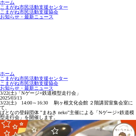
ホーム
こまがね市民活動支援センター
こまがね市民活動支援協会
お知らせ・最新ニュース
ホーム
こまがね市民活動支援センター
こまがね市民活動支援協会
お知らせ・最新ニュース
3/22(土)「Nゲージ×鉄道模型走行会」
2025/03/13
3/22(土) 14:00～16:30 駒ヶ根文化会館 ２階講習室集会室に
て、
ぱとなの登録団体 ”まねき neko”主催による「Nゲージ×鉄道模
型走行会」を開催します
。