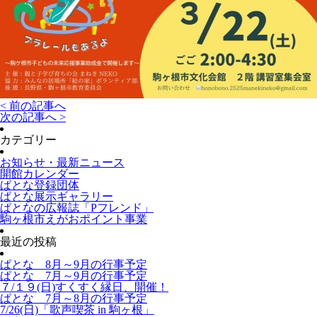
< 前の記事へ
次の記事へ >
カテゴリー
お知らせ・最新ニュース
開館カレンダー
ぱとな登録団体
ぱとな展示ギャラリー
ぱとなの広報誌「Pフレンド」
駒ヶ根市えがおポイント事業
最近の投稿
ぱとな 8月～9月の行事予定
ぱとな 7月～9月の行事予定
７/１９(日)すくすく縁日、開催！
ぱとな 7月～8月の行事予定
7/26(日)「歌声喫茶 in 駒ヶ根」