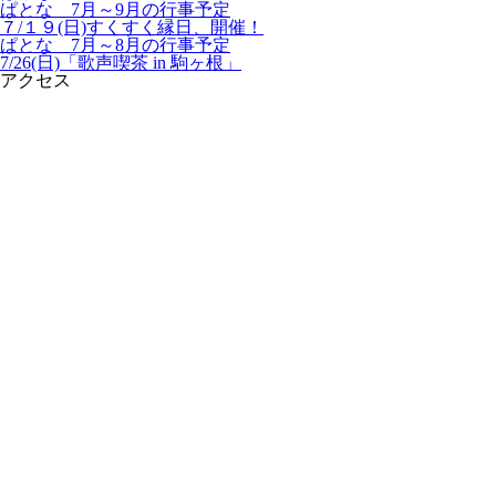
ぱとな 7月～9月の行事予定
７/１９(日)すくすく縁日、開催！
ぱとな 7月～8月の行事予定
7/26(日)「歌声喫茶 in 駒ヶ根」
アクセス