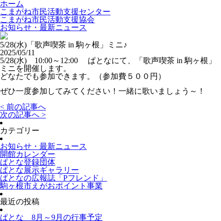
ホーム
こまがね市民活動支援センター
こまがね市民活動支援協会
お知らせ・最新ニュース
5/28(水)「歌声喫茶 in 駒ヶ根」ミニ♪
2025/05/11
5/28(水) 10:00～12:00 ぱとなにて、「歌声喫茶 in 駒ヶ根」
ミニを開催します
。
どなたでも参加できます。（参加費５００円）
ぜひ一度参加してみてください！一緒に歌いましょう～！
< 前の記事へ
次の記事へ >
カテゴリー
お知らせ・最新ニュース
開館カレンダー
ぱとな登録団体
ぱとな展示ギャラリー
ぱとなの広報誌「Pフレンド」
駒ヶ根市えがおポイント事業
最近の投稿
ぱとな 8月～9月の行事予定