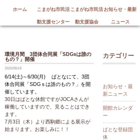
ホーム
こまがね市民活
こまがね市民活
お知らせ・最新
動支援センター
動支援協会
ニュース
環境月間 3団体合同展「SDGsは誰の
カテゴリー
もの？」開催
2025/06/18
6/14(土)～6/30(月) ぱとなにて、3団
体合同展「SDGｓは誰のもの？」を開
お知らせ・最
催しています。
新ニュース
30日はぱとな休館ですがJOCAさんが
稼働していますので、見ることはでき
開館カレンダ
ます。
ー
7月3日（木）より西駒郷による展示が
始まります。お楽しみに！！
ぱとな登録団
体