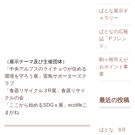
ぱとな展示ギ
ャラリー
ぱとなの広報
誌「Pフレン
ド」
駒ヶ根市えが
（展示テーマ及び主催団体）
おポイント事
「中央アルプスのライチョウが住める
業
環境を守ろう展」雷鳥サポーターズク
ラブ
「食器リサイクル３R展」食器リサイ
クルの会
最近の投稿
「ここから始めるSDGｓ展」ecolifeこ
まがね
ぱとな 8月