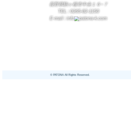
長野県駒ヶ根市中央１６−７
TEL :
0265-82-1150
E-mail : info
patona-k.com
© PATONA All Rights Reserved.