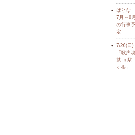
ぱと
7月～8
の行事
定
7/26(日)
「歌声
茶 in 駒
ヶ根」