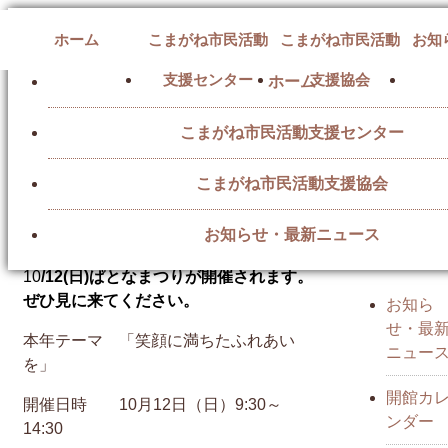
ホーム
こまがね市民活動
こまがね市民活動
お知
支援センター
支援協会
ホーム
こまがね市民活動支援センター
こまがね市民活動支援協会
「第14回ぱとなまつり」開催のお知らせ
カテゴリー
お知らせ・最新ニュース
2025/08/30
10
/12(日)ぱとなまつりが開催されます。
ぜひ見に来てください。
お知ら
せ・最
本年テーマ 「笑顔に満ちたふれあい
ニュー
を」
開館カ
開催日時 10月12日（日）9:30～
ンダー
14:30