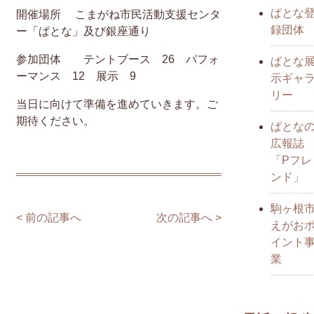
ぱとな
開催場所 こまがね市民活動支援センタ
録団体
ー「ぱとな」及び銀座通り
参加団体 テントブース 26 パフォ
ぱとな
ーマンス 12 展示 9
示ギャ
リー
当日に向けて準備を進めていきます。ご
期待ください。
ぱとな
広報誌
「Pフレ
ンド」
駒ヶ根
< 前の記事へ
次の記事へ >
えがお
イント
業