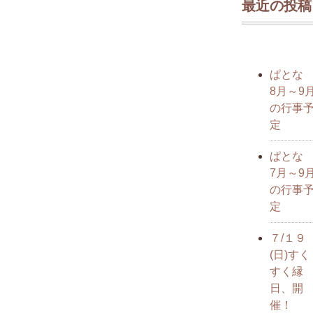
最近の投稿
ぱと
8月～9
の行事
定
ぱと
7月～9
の行事
定
７/１９
(日)すく
すく縁
日、開
催！