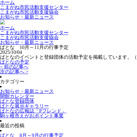
ホーム
こまがね市民活動支援センター
こまがね市民活動支援協会
お知らせ・最新ニュース
ホーム
こまがね市民活動支援センター
こまがね市民活動支援協会
お知らせ・最新ニュース
ぱとな 10月～11月の行事予定
2025/10/04
ぱとなのイベントと登録団体の活動予定を掲載しています。（1
ぱとな
の
予定
< 前の記事へ
次の記事へ >
カテゴリー
お知らせ・最新ニュース
開館カレンダー
ぱとな登録団体
ぱとな展示ギャラリー
ぱとなの広報誌「Pフレンド」
駒ヶ根市えがおポイント事業
最近の投稿
ぱとな 8月～9月の行事予定