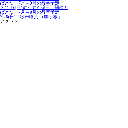
ぱとな 7月～9月の行事予定
７/１９(日)すくすく縁日、開催！
ぱとな 7月～8月の行事予定
7/26(日)「歌声喫茶 in 駒ヶ根」
アクセス