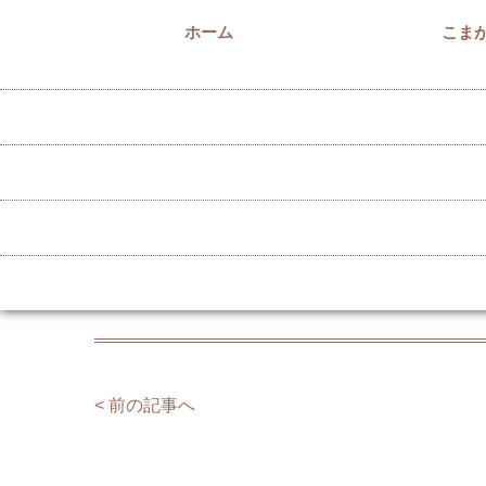
ホーム
こま
ぱとな 11月～1月の行
2025/11/15
ぱとなのイベントと登録団体の活動予定を掲載して
ぱとな
の予定
< 前の記事へ