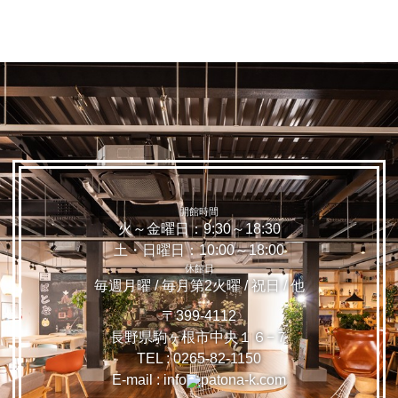
>
開館時間
火～金曜日：9:30～18:30
土・日曜日：10:00～18:00
休館日
毎週月曜 / 毎月第2火曜 / 祝日 / 他
〒399-4112
長野県駒ヶ根市中央１６−７
TEL :
0265-82-1150
E-mail : info
patona-k.com