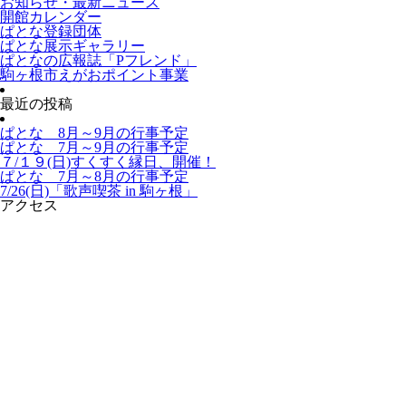
お知らせ・最新ニュース
開館カレンダー
ぱとな登録団体
ぱとな展示ギャラリー
ぱとなの広報誌「Pフレンド」
駒ヶ根市えがおポイント事業
最近の投稿
ぱとな 8月～9月の行事予定
ぱとな 7月～9月の行事予定
７/１９(日)すくすく縁日、開催！
ぱとな 7月～8月の行事予定
7/26(日)「歌声喫茶 in 駒ヶ根」
アクセス