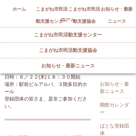
ホーム
こまがね市民活
こまがね市民活
お知らせ・最新
ホーム
動支援センター
動支援協会
ニュース
こまがね市民活動支援センター
こまがね市民活動支援協会
R５年度第１回登録団体連絡会
カテゴリー
2023/06/22
お知らせ・最新ニュース
件名の会合を開催します。
日時：６／２２(木)１８：３０開始
お知らせ・最
場所：駅前ビルアルパ、３階多目的ホ
新ニュース
ール
登録団体の皆さま、是非ご参加くださ
開館カレンダ
い。
ー
ぱとな登録団
体