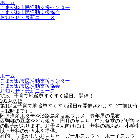
ホーム
こまがね市民活動支援センター
こまがね市民活動支援協会
お知らせ・最新ニュース
ホーム
こまがね市民活動支援センター
こまがね市民活動支援協会
お知らせ・最新ニュース
7/16、子育て地蔵尊すくすく縁日、開催！
2023/07/15
第114回子育て地蔵尊すくすく縁日が開催されます（午前10時
～12時まで）。
陸奥湾産ホタテや淡路島産塩蔵ワカメ、豊年屋の昆布、
西駒郷の豆腐やどら焼き、円月の草もち、中沢食堂のピザ等々
の販売があります。お子さん向けには、無料の綿あめ、小学生
以下無料のかき氷を提供。
射的、昔懐かしいおもちゃ、ガールスカウト、ボーイスカウ