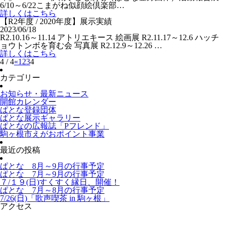
6/10～6/22こまがね似顔絵倶楽部…
詳しくはこちら
【R2年度 / 2020年度】展示実績
2023/06/18
R2.10.16～11.14 アトリエキース 絵画展 R2.11.17～12.6 ハッチ
ョウトンボを育む会 写真展 R2.12.9～12.26 …
詳しくはこちら
4 / 4
«
1
2
3
4
カテゴリー
お知らせ・最新ニュース
開館カレンダー
ぱとな登録団体
ぱとな展示ギャラリー
ぱとなの広報誌「Pフレンド」
駒ヶ根市えがおポイント事業
最近の投稿
ぱとな 8月～9月の行事予定
ぱとな 7月～9月の行事予定
７/１９(日)すくすく縁日、開催！
ぱとな 7月～8月の行事予定
7/26(日)「歌声喫茶 in 駒ヶ根」
アクセス