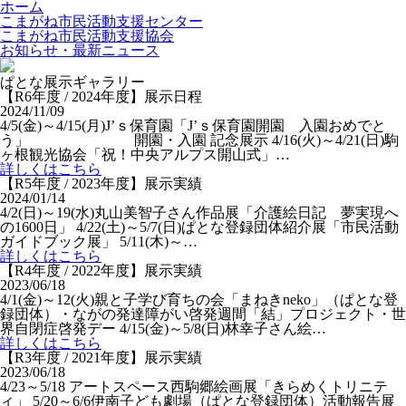
ホーム
こまがね市民活動支援センター
こまがね市民活動支援協会
お知らせ・最新ニュース
ぱとな展示ギャラリー
【R6年度 / 2024年度】展示日程
2024/11/09
4/5(金)～4/15(月)J’ｓ保育園「J’ｓ保育園開園 入園おめでと
う」 開園・入園 記念展示 4/16(火)～4/21(日)駒
ヶ根観光協会「祝！中央アルプス開山式」…
詳しくはこちら
【R5年度 / 2023年度】展示実績
2024/01/14
4/2(日)～19(水)丸山美智子さん作品展「介護絵日記 夢実現へ
の1600日」 4/22(土)～5/7(日)ぱとな登録団体紹介展「市民活動
ガイドブック展」 5/11(木)～…
詳しくはこちら
【R4年度 / 2022年度】展示実績
2023/06/18
4/1(金)～12(火)親と子学び育ちの会「まねきneko」（ぱとな登
録団体）・ながの発達障がい啓発週間「結」プロジェクト・世
界自閉症啓発デー 4/15(金)～5/8(日)林幸子さん絵…
詳しくはこちら
【R3年度 / 2021年度】展示実績
2023/06/18
4/23～5/18 アートスペース西駒郷絵画展「きらめくトリニテ
ィ」 5/20～6/6伊南子ども劇場（ぱとな登録団体）活動報告展