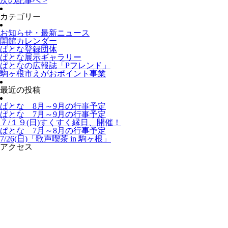
次の記事へ >
カテゴリー
お知らせ・最新ニュース
開館カレンダー
ぱとな登録団体
ぱとな展示ギャラリー
ぱとなの広報誌「Pフレンド」
駒ヶ根市えがおポイント事業
最近の投稿
ぱとな 8月～9月の行事予定
ぱとな 7月～9月の行事予定
７/１９(日)すくすく縁日、開催！
ぱとな 7月～8月の行事予定
7/26(日)「歌声喫茶 in 駒ヶ根」
アクセス